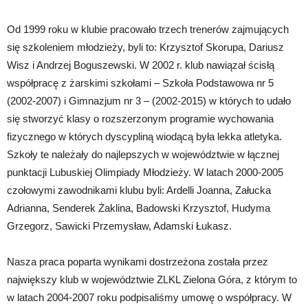
Od 1999 roku w klubie pracowało trzech trenerów zajmujących
się szkoleniem młodzieży, byli to: Krzysztof Skorupa, Dariusz
Wisz i Andrzej Boguszewski. W 2002 r. klub nawiązał ścisłą
współpracę z żarskimi szkołami – Szkoła Podstawowa nr 5
(2002-2007) i Gimnazjum nr 3 – (2002-2015) w których to udało
się stworzyć klasy o rozszerzonym programie wychowania
fizycznego w których dyscypliną wiodącą była lekka atletyka.
Szkoły te należały do najlepszych w województwie w łącznej
punktacji Lubuskiej Olimpiady Młodzieży. W latach 2000-2005
czołowymi zawodnikami klubu byli: Ardelli Joanna, Załucka
Adrianna, Senderek Żaklina, Badowski Krzysztof, Hudyma
Grzegorz, Sawicki Przemysław, Adamski Łukasz.
Nasza praca poparta wynikami dostrzeżona została przez
największy klub w województwie ZLKL Zielona Góra, z którym to
w latach 2004-2007 roku podpisaliśmy umowę o współpracy. W