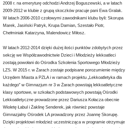
2008 r. na emeryturę odchodzi Andrzej Boguszewski, a w latach
2009-2012 w klubie z grupą skoczków pracuje pani Ewa Gralak.
W latach 2006-2010 czołowymi zawodnikami klubu byli: Skorupa
Marek, Jasiński Patryk, Krupa Damian, Szestało Piotr,
Chełminiak Katarzyna, Malendowicz Miłosz.
W latach 2012-2014 dzięki dużej ilości punktów zdobytych przez
sekcję we Współzawodnictwie Dzieci i Młodzieży lekkoatleci
zostają powołani do Ośrodka Szkolenia Sportowego Młodzieży
LZS. W 2015 r. w Żarach zostaje podpisane porozumienie między
Urzędem Miasta a PZLA i w ramach projektu „Lekkoatletyka dla
każdego” w Gimnazjum nr 3 w Żarach powstają lekkoatletyczne
klasy sportowe, w szkołach podstawowych powstają Ośrodki
Lekkoatletyczne prowadzone przez Dariusza Kołacza obecnie
Wioletę Łabul i Żaklinę Senderek, jak również powstaje
Gimnazjalny Ośrodek LA prowadzony przez Joannę Skorupę.
Dzięki projektowi młodzież uczestnicząca w programie otrzymuje