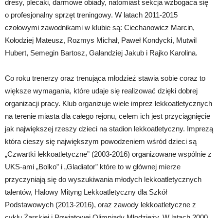
dresy, plecaki, darmowe obiady, natomiast sekcja wzbogaca się
o profesjonalny sprzęt treningowy. W latach 2011-2015
czołowymi zawodnikami w klubie są: Ciechanowicz Marcin,
Kołodziej Mateusz, Rozmys Michał, Paweł Kondycki, Mutwil
Hubert, Semegin Bartosz, Gałandziej Jakub i Rajko Karolina.
Co roku trenerzy oraz trenująca młodzież stawia sobie coraz to
większe wymagania, które udaje się realizować dzięki dobrej
organizacji pracy. Klub organizuje wiele imprez lekkoatletycznych
na terenie miasta dla całego rejonu, celem ich jest przyciągnięcie
jak największej rzeszy dzieci na stadion lekkoatletyczny. Imprezą
która cieszy się największym powodzeniem wśród dzieci są
„Czwartki lekkoatletyczne” (2003-2016) organizowane wspólnie z
UKS-ami „Bolko” i „Gladiator” które to w głównej mierze
przyczyniają się do wyszukiwania młodych lekkoatletycznych
talentów, Halowy Mityng Lekkoatletyczny dla Szkół
Podstawowych (2013-2016), oraz zawody lekkoatletyczne z
cyklu Żarskiej i Powiatowej Olimpiady Młodzieży. W latach 2000