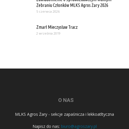
Zebraniu Członków MLKS Agros Żary 2026
5 czerwca 2026
Zmarł Mieczysław Tracz
2 września 2019
O NAS
MLKS Agros Żary - sekcje zapaśnicza i lekkoatltyczna
Napisz do nas:
biuro@agroszary.pl