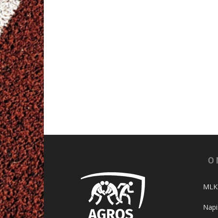
O
MLKS
Napi