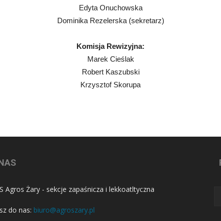
Edyta Onuchowska
Dominika Rezelerska (sekretarz)
Komisja Rewizyjna:
Marek Cieślak
Robert Kaszubski
Krzysztof Skorupa
 NAS
 Agros Żary - sekcje zapaśnicza i lekkoatltyczna
sz do nas:
biuro@agroszary.pl